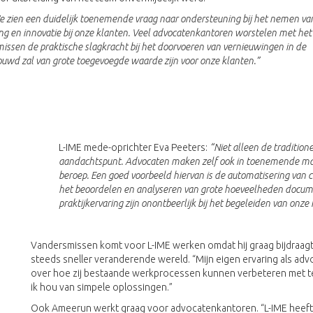
 zien een duidelijk toenemende vraag naar ondersteuning bij het nemen va
ng en innovatie bij onze klanten. Veel advocatenkantoren worstelen met he
 missen de praktische slagkracht bij het doorvoeren van vernieuwingen in de
bouwd zal van grote toegevoegde waarde zijn voor onze klanten.”
L-IME mede-oprichter Eva Peeters:
“Niet alleen de tradition
aandachtspunt. Advocaten maken zelf ook in toenemende mate
beroep. Een goed voorbeeld hiervan is de automatisering van c
het beoordelen en analyseren van grote hoeveelheden document
praktijkervaring zijn onontbeerlijk bij het begeleiden van onz
Vandersmissen komt voor L-IME werken omdat hij graag bijdraagt 
steeds sneller veranderende wereld. “Mijn eigen ervaring als advo
over hoe zij bestaande werkprocessen kunnen verbeteren met tec
ik hou van simpele oplossingen.”
Ook Ameerun werkt graag voor advocatenkantoren. “L-IME heeft g