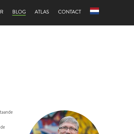
(CURRENT)
ER
BLOG
ATLAS
CONTACT
Nederlands
(Nederland)
staande
 de