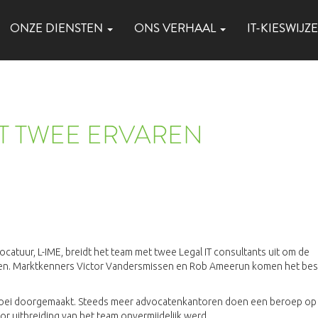
ONZE DIENSTEN
ONS VERHAAL
IT-KIESWIJZ
ET TWEE ERVAREN
catuur, L-IME, breidt het team met twee Legal IT consultants uit om de
eren. Marktkenners Victor Vandersmissen en Rob Ameerun komen het be
 groei doorgemaakt. Steeds meer advocatenkantoren doen een beroep op
r uitbreiding van het team onvermijdelijk werd.