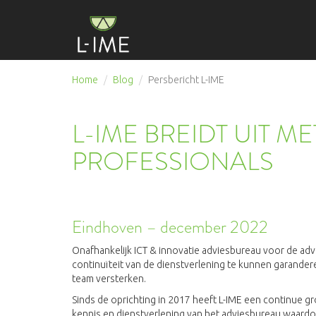
Home
Blog
Persbericht L-IME
L-IME BREIDT UIT M
PROFESSIONALS
Eindhoven – december 2022
Onafhankelijk ICT & innovatie adviesbureau voor de advo
continuïteit van de dienstverlening te kunnen garand
team versterken.
Sinds de oprichting in 2017 heeft L-IME een continue
kennis en dienstverlening van het adviesbureau waardoo